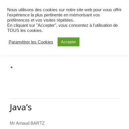
BIENVENUE À OETING
Nous utilisons des cookies sur notre site web pour vous offrir
COMMUNE DE MOSELLE EST
l'expérience la plus pertinente en mémorisant vos
préférences et vos visites répétées.
ALERTE
En cliquant sur "Accepter", vous consentez à l'utilisation de
TOUS les cookies.
Paramétrer les Cookies
Accepter
Java’s
Mr Arnaud BARTZ