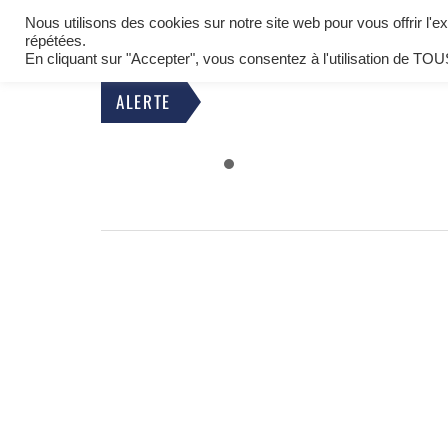
BIENVENUE À OETING
Nous utilisons des cookies sur notre site web pour vous offrir l'
LA COMMUNE
répétées.
COMMUNE DE MOSELLE EST
En cliquant sur "Accepter", vous consentez à l'utilisation de TOU
Equipements et infrastructures
ALERTE