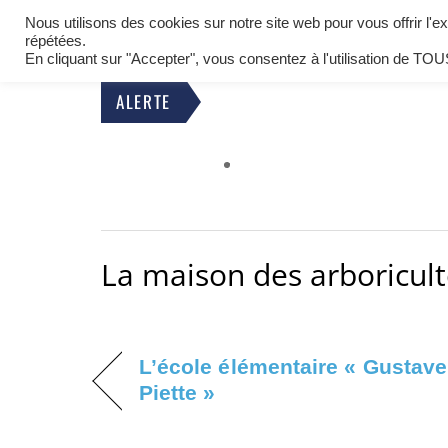
BIENVENUE À OETING
Nous utilisons des cookies sur notre site web pour vous offrir l'
LA COMMUNE
répétées.
COMMUNE DE MOSELLE EST
En cliquant sur "Accepter", vous consentez à l'utilisation de TOU
Equipements et infrastructures
ALERTE
La maison des arboricul
L’école élémentaire « Gustave
Piette »