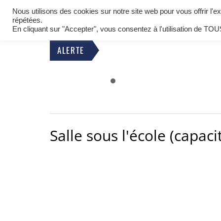
BIENVENUE À OETING
Nous utilisons des cookies sur notre site web pour vous offrir l'
LA COMMUNE
répétées.
COMMUNE DE MOSELLE EST
En cliquant sur "Accepter", vous consentez à l'utilisation de TOU
Equipements et infrastructures
ALERTE
Salle sous l'école (capac