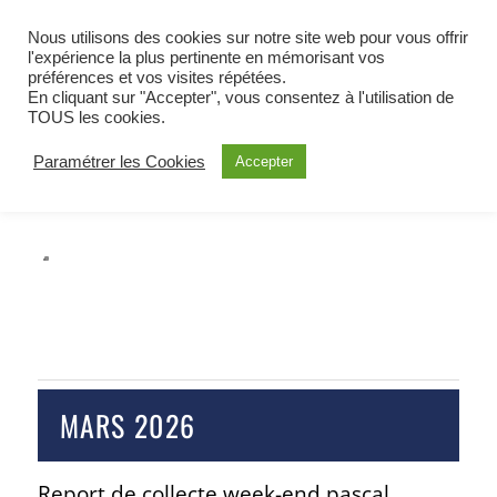
BIENVENUE À OETING
Nous utilisons des cookies sur notre site web pour vous offrir
COMMUNE DE MOSELLE EST
l'expérience la plus pertinente en mémorisant vos
préférences et vos visites répétées.
ALERTE
En cliquant sur "Accepter", vous consentez à l'utilisation de
TOUS les cookies.
Paramétrer les Cookies
Accepter
MARS 2026
Report de collecte week-end pascal